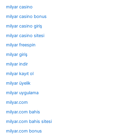
milyar casino
milyar casino bonus
milyar casino giriş
milyar casino sitesi
milyar freespin
milyar giriş
milyar indir
milyar kayıt ol
milyar üyelik
milyar uygulama
milyar.com
milyar.com bahis
milyar.com bahis sitesi
milyar.com bonus