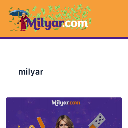
İçeriğe
atla
milyar