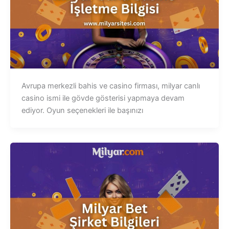
Avrupa merkezli bahis ve casino firması, milyar canlı
casino ismi ile gövde gösterisi yapmaya devam
ediyor. Oyun seçenekleri ile başınızı