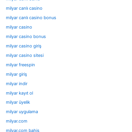
milyar canlı casino
milyar canlı casino bonus
milyar casino
milyar casino bonus
milyar casino giriş
milyar casino sitesi
milyar freespin
milyar giriş
milyar indir
milyar kayıt ol
milyar üyelik
milyar uygulama
milyar.com
milyar.com bahis