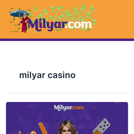
İçeriğe
atla
milyar casino