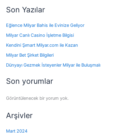
Son Yazılar
Eğlence Milyar Bahis ile Evinize Geliyor
Milyar Canlı Casino İşletme Bilgisi
Kendini Şımart Milyar.com ile Kazan
Milyar Bet Şirket Bilgileri
Dünyayı Gezmek İsteyenler Milyar ile Buluşmalı
Son yorumlar
Görüntülenecek bir yorum yok.
Arşivler
Mart 2024